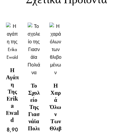
Η
Αγάπ
Η
Το
Η
Της
Σχολ
Χαρ
Erik
Είο
Ά
A
Της
Όλω
Ewal
Γιασ
Ν
D
Νάϊα
Των
Πολι
Θλιβ
8,90