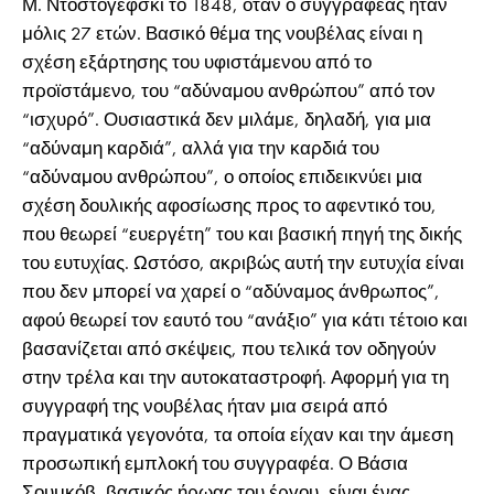
Μ. Ντοστογέφσκι το 1848, όταν ο συγγραφέας ήταν
μόλις 27 ετών. Βασικό θέμα της νουβέλας είναι η
σχέση εξάρτησης του υφιστάμενου από το
προϊστάμενο, του “αδύναμου ανθρώπου” από τον
“ισχυρό”. Ουσιαστικά δεν μιλάμε, δηλαδή, για μια
“αδύναμη καρδιά”, αλλά για την καρδιά του
“αδύναμου ανθρώπου”, ο οποίος επιδεικνύει μια
σχέση δουλικής αφοσίωσης προς το αφεντικό του,
που θεωρεί “ευεργέτη” του και βασική πηγή της δικής
του ευτυχίας. Ωστόσο, ακριβώς αυτή την ευτυχία είναι
που δεν μπορεί να χαρεί ο “αδύναμος άνθρωπος”,
αφού θεωρεί τον εαυτό του “ανάξιο” για κάτι τέτοιο και
βασανίζεται από σκέψεις, που τελικά τον οδηγούν
στην τρέλα και την αυτοκαταστροφή. Αφορμή για τη
συγγραφή της νουβέλας ήταν μια σειρά από
πραγματικά γεγονότα, τα οποία είχαν και την άμεση
προσωπική εμπλοκή του συγγραφέα. Ο Βάσια
Σουμκόβ, βασικός ήρωας του έργου, είναι ένας