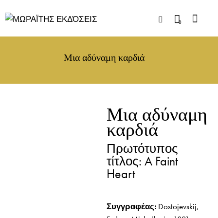
0
Μια αδύναμη καρδιά
Μια αδύναμη
καρδιά
Πρωτότυπος
τίτλος: A Faint
Heart
Συγγραφέας:
Dostojevskij,