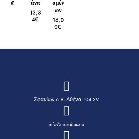
Άνα
Ομέν
€
Ων
13,3
4
€
16,0
0
€
Σφακίων 6-8, Αθήνα 104 39
info@moraites.eu