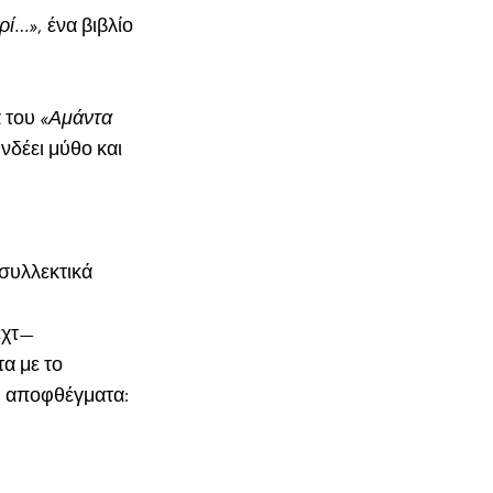
ρί…»
, ένα βιβλίο
ά του
«Αμάντα
υνδέει μύθο και
 συλλεκτικά
εχτ—
α με το
ου αποφθέγματα: