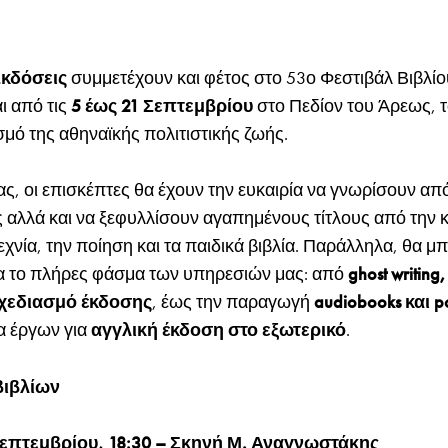
κδόσεις
συμμετέχουν και φέτος στο 53ο Φεστιβάλ Βιβλίο
ι από τις
5 έως 21 Σεπτεμβρίου
στο Πεδίον του Άρεως, 
μό της αθηναϊκής πολιτιστικής ζωής.
ς, οι επισκέπτες θα έχουν την ευκαιρία να γνωρίσουν από
 αλλά και να ξεφυλλίσουν αγαπημένους τίτλους από την κ
χνία, την ποίηση και τα παιδικά βιβλία. Παράλληλα, θα μ
α το πλήρες φάσμα των υπηρεσιών μας: από
ghost writin
σχεδιασμό έκδοσης
, έως την παραγωγή
audiobooks και p
α έργων για
αγγλική έκδοση στο εξωτερικό
.
βιβλίων
επτεμβρίου, 18:30 – Σκηνή Μ. Αναγνωστάκης