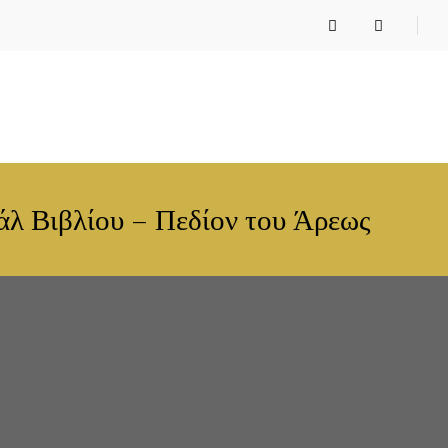
άλ Βιβλίου – Πεδίον του Άρεως