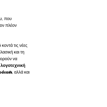
υ, που
τον πλέον
 κοντά τις νέες
λασική και τη
πορούν να
g, λογοτεχνική
odcasts
, αλλά και