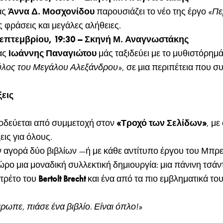
ας
Άννα Δ. Μοσχονίδου
παρουσιάζει το νέο της έργο
«Πε
ς φράσεις και μεγάλες αλήθειες.
επτεμβρίου, 19:30 – Σκηνή Μ. Αναγνωστάκης
ας
Ιωάννης Παναγιώτου
μάς ταξιδεύει με το μυθιστόρημ
ρύλος του Μεγάλου Αλεξάνδρου»
, σε μια περιπέτεια που σ
εις
οδεύεται από συμμετοχή στον
«Τροχό των Σελίδων»
, με
εις για όλους.
ν αγορά δύο βιβλίων —ή με κάθε αντίτυπο έργου του Μπρ
ο μια μοναδική συλλεκτική δημιουργία: μια πάνινη τσάντ
τρέτο του
Bertolt Brecht
και ένα από τα πιο εμβληματικά τ
ρωπε, πιάσε ένα βιβλίο. Είναι όπλο!»